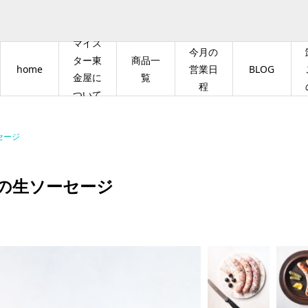
マイス
今月の
ター東
商品一
home
営業日
BLOG
金屋に
覧
程
ついて
セージ
の生ソーセージ