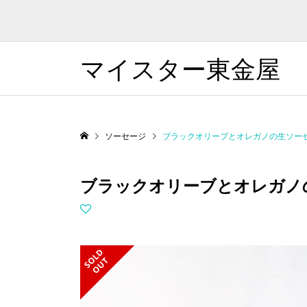
マイスター東金屋
ソーセージ
ブラックオリーブとオレガノの生ソー
ブラックオリーブとオレガノ
S
L
D
O
U
O
T